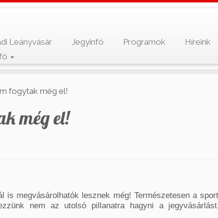
di Leányvásár
Jegyinfó
Programok
Híreink
nfó
em fogytak még el!
ak még el!
nál is megvásárolhatók lesznek még! Természetesen a spor
ezzünk nem az utolsó pillanatra hagyni a jegyvásárlás