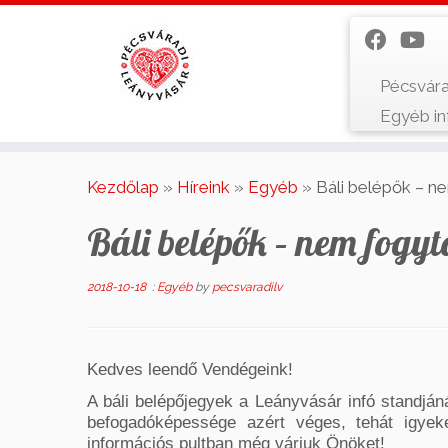
Pécsvára
Egyéb i
Skip
to
Kezdőlap
»
Híreink
»
Egyéb
»
Báli belépők – n
content
Báli belépők – nem fogyt
2018-10-18
:
Egyéb
by
pecsvaradilv
Kedves leendő Vendégeink!
A báli belépőjegyek a Leányvásár infó standjá
befogadóképessége azért véges, tehát igyek
információs pultban még várjuk Önöket!