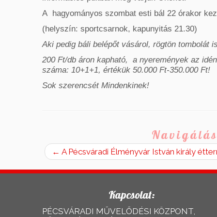
A hagyományos szombat esti bál 22 órakor kezdő
(helyszín: sportcsarnok, kapunyitás 21.30)
Aki pedig báli belépőt vásárol, rögtön tombolát i
200 Ft/db áron kapható, a nyeremények az idén
száma: 10+1+1, értékük 50.000 Ft-350.000 Ft!
Sok szerencsét Mindenkinek!
Navigálás
←
A Pécsváradi Élményvár István király étte
Kapcsolat:
PÉCSVÁRADI MŰVELŐDÉSI KÖZPONT,