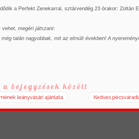
dik a Perfekt Zenekarral, sztárvendég 23 órakor: Zoltán E
s vehet, megéri játszani:
 még talán nagyobbak, mit az elmúlt években! A nyeremény
 a bejegyzések között
rmének leányvásári ajánlata
Kedves pécsváradi