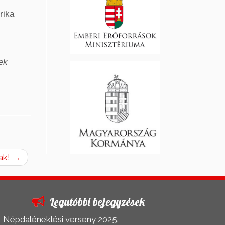
rika
ek
ak!
→
Legutóbbi bejegyzések
Népdaléneklési verseny 2025.