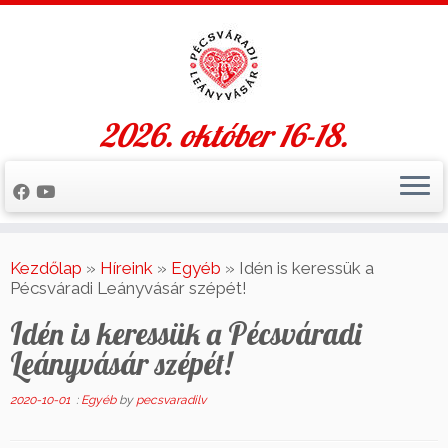
2026. október 16-18.
Skip
to
Kezdőlap
»
Híreink
»
Egyéb
»
Idén is keressük a
content
Pécsváradi Leányvásár szépét!
Idén is keressük a Pécsváradi
Leányvásár szépét!
2020-10-01
:
Egyéb
by
pecsvaradilv