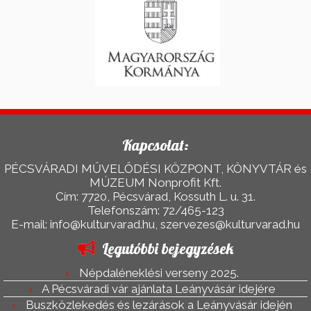
Kapcsolat:
PÉCSVÁRADI MŰVELŐDÉSI KÖZPONT, KÖNYVTÁR és
MÚZEUM Nonprofit Kft.
Cím: 7720, Pécsvárad, Kossuth L. u. 31.
Telefonszám: 72/465-123
E-mail: info@kulturvarad.hu, szervezes@kulturvarad.hu
Legutóbbi bejegyzések
Népdaléneklési verseny 2025.
A Pécsváradi vár ajánlata Leányvásár idejére
Buszközlekedés és lezárások a Leányvásár idején