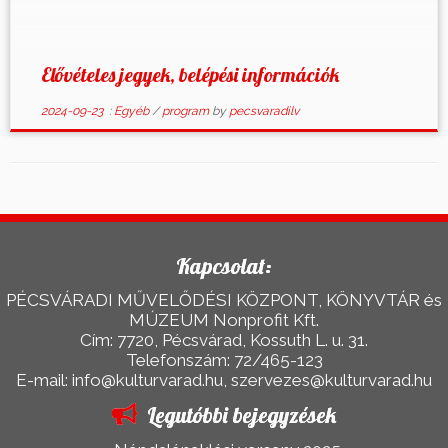
esténként koncertek zárják: pénteken a 𝓜𝓪𝓻𝓰𝓪𝓻𝓮𝓽
𝓘𝓼𝓵𝓪𝓷𝓭 és 𝓕𝓮𝓷𝔂𝓸̋ 𝓜𝓲𝓴𝓵𝓸́𝓼, szombaton a 𝓑𝓪𝓰𝓸𝓼𝓼𝔂
𝓑𝓻𝓸𝓽𝓱𝓮𝓻𝓼 𝓒𝓸𝓶𝓹𝓪𝓷𝔂 […]
Elővételes jegyek, belépési információk
2024-09-23
:
Egyéb
/
program
by
pecsvaradilv
Kapcsolat:
PÉCSVÁRADI MŰVELŐDÉSI KÖZPONT, KÖNYVTÁR és
MÚZEUM Nonprofit Kft.
Cím: 7720, Pécsvárad, Kossuth L. u. 31.
Telefonszám: 72/465-123
E-mail: info@kulturvarad.hu, szervezes@kulturvarad.hu
Legutóbbi bejegyzések