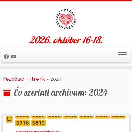
2026. október 16-18.
Skip
to
Kezdőlap
»
Híreink
»
2024
content
Év szerinti archívum:
2024