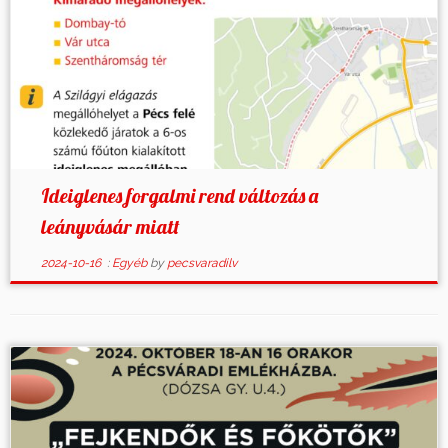
Ideiglenes forgalmi rend változás a
leányvásár miatt
2024-10-16
:
Egyéb
by
pecsvaradilv