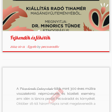
Fejkendők és főkötők
2024-10-11
:
Egyéb
by
pecsvaradilv
A 𝓟𝓮́𝓬𝓼𝓿𝓪́𝓻𝓪𝓭𝓲 𝓛𝓮𝓪́𝓷𝔂𝓿𝓪́𝓼𝓪́𝓻 több mint 300 éves múltra
visszatekintő népművészeti és közéleti esemény,
ami idén is táncra perdíti Pécsváradot és környékét.
Október 18-tól három napra ismét megelevenedik a
hagyomány, az egész napos színes forgatagot pedig