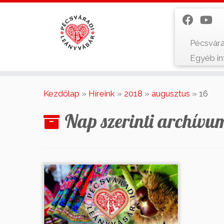
Pécsvára
Egyéb i
Skip
to
Kezdőlap
»
Híreink
»
2018
»
augusztus
»
16
content
Nap szerinti archívu