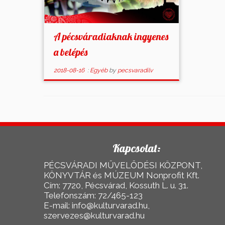
A pécsváradiaknak ingyenes
a belépés
2018-08-16
:
Egyéb
by
pecsvaradilv
Kapcsolat:
PÉCSVÁRADI MŰVELŐDÉSI KÖZPONT,
KÖNYVTÁR és MÚZEUM Nonprofit Kft.
Cím: 7720, Pécsvárad, Kossuth L. u. 31.
Telefonszám: 72/465-123
E-mail: info@kulturvarad.hu,
szervezes@kulturvarad.hu