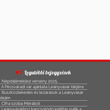
Legutóbbi bejegyzések
Népdaléneklési verseny 2025.
A Pécsváradi vár ajánlata Leányvásár idejére
Buszközlekedés és lezárások a Leányvásár
idején
Cifra szoba Mérából
Leányvásárhoz kapcsolódó kiállítás nyílik a