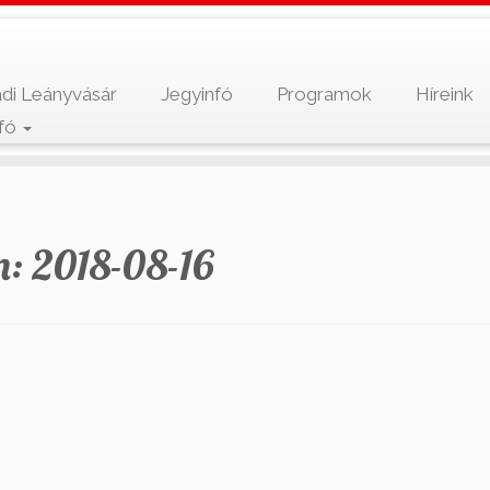
di Leányvásár
Jegyinfó
Programok
Híreink
nfó
m:
2018-08-16