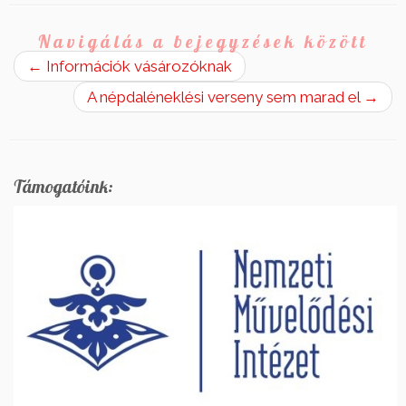
Navigálás a bejegyzések között
←
Információk vásározóknak
A népdaléneklési verseny sem marad el
→
Támogatóink: