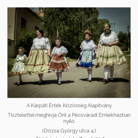
A Kárpáti Érték Közösség Alapítvány
Tisztelettel meghívja Önt a Pécsváradi Emlékházban
nyíló
(Dózsa György utca 4.)