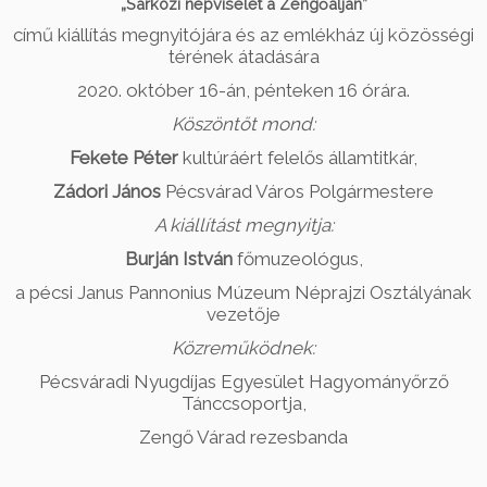
„Sárközi népviselet a Zengőalján”
című kiállítás megnyitójára és az emlékház új közösségi
térének átadására
2020. október 16-án, pénteken 16 órára.
Köszöntőt mond:
Fekete Péter
kultúráért felelős államtitkár,
Zádori János
Pécsvárad Város Polgármestere
A kiállítást megnyitja:
Burján István
főmuzeológus,
a pécsi Janus Pannonius Múzeum Néprajzi Osztályának
vezetője
Közreműködnek:
Pécsváradi Nyugdíjas Egyesület Hagyományőrző
Tánccsoportja,
Zengő Várad rezesbanda