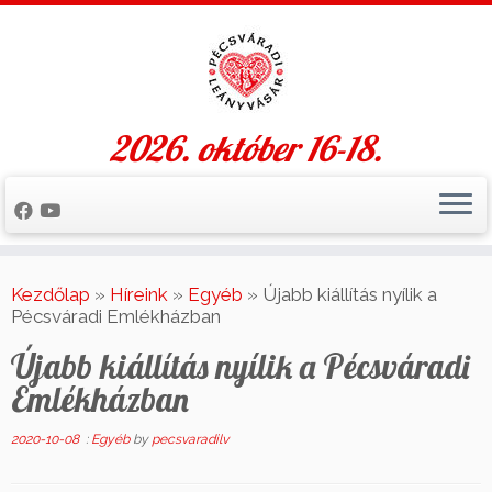
2026. október 16-18.
Skip
to
Kezdőlap
»
Híreink
»
Egyéb
»
Újabb kiállítás nyílik a
content
Pécsváradi Emlékházban
Újabb kiállítás nyílik a Pécsváradi
Emlékházban
2020-10-08
:
Egyéb
by
pecsvaradilv