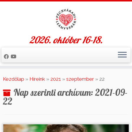
2026. október 16-18.
Skip
to
Kezdőlap
»
Híreink
»
2021
»
szeptember
»
22
content
Nap szerinti archívum:
2021-09-
22