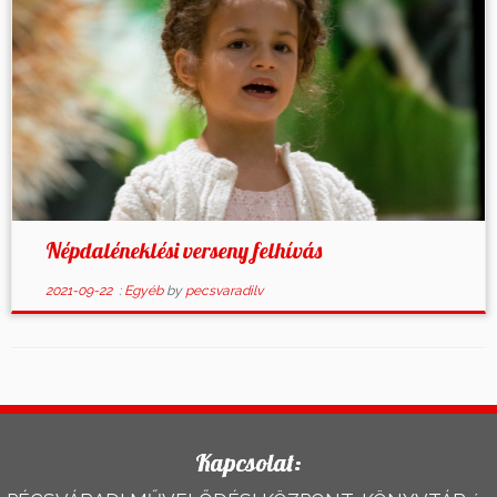
Népdaléneklési verseny felhívás
2021-09-22
:
Egyéb
by
pecsvaradilv
Kapcsolat: