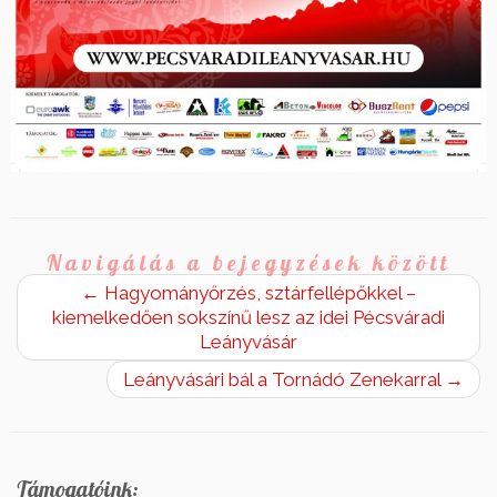
Navigálás a bejegyzések között
←
Hagyományőrzés, sztárfellépőkkel –
kiemelkedően sokszínű lesz az idei Pécsváradi
Leányvásár
Leányvásári bál a Tornádó Zenekarral
→
Támogatóink: