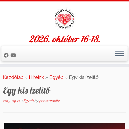
2026. október 16-18.
Skip
to
Kezdőlap
»
Híreink
»
Egyéb
»
Egy kis ízelítő
content
Egy kis ízelítő
2015-09-21
:
Egyéb
by
pecsvaradilv