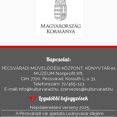
Kapcsolat:
PÉCSVÁRADI MŰVELŐDÉSI KÖZPONT, KÖNYVTÁR és
MÚZEUM Nonprofit Kft.
Cím: 7720, Pécsvárad, Kossuth L. u. 31.
Telefonszám: 72/465-123
E-mail: info@kulturvarad.hu, szervezes@kulturvarad.hu
Legutóbbi bejegyzések
Népdaléneklési verseny 2025.
A Pécsváradi vár ajánlata Leányvásár idejére