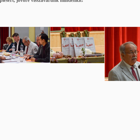
plésért, jövőre visszavárunk mindenkit!