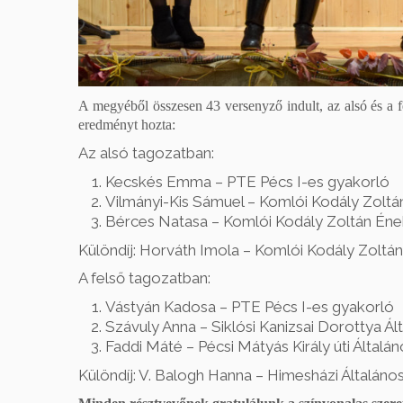
A megyéből összesen 43 versenyző indult, az alsó és a f
eredményt hozta:
Az alsó tagozatban:
Kecskés Emma – PTE Pécs I-es gyakorló
Vilmányi-Kis Sámuel – Komlói Kodály Zoltán
Bérces Natasa – Komlói Kodály Zoltán Ének
Különdíj: Horváth Imola – Komlói Kodály Zoltán
A felső tagozatban:
Vástyán Kadosa – PTE Pécs I-es gyakorló
Szávuly Anna – Siklósi Kanizsai Dorottya Ál
Faddi Máté – Pécsi Mátyás Király úti Általán
Különdíj: V. Balogh Hanna – Himesházi Általános