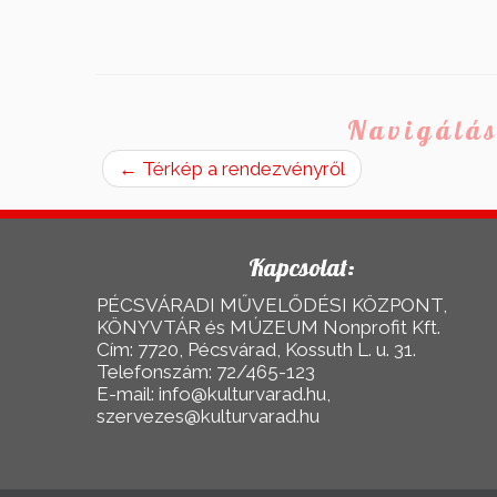
Navigálás
←
Térkép a rendezvényről
Kapcsolat:
PÉCSVÁRADI MŰVELŐDÉSI KÖZPONT,
KÖNYVTÁR és MÚZEUM Nonprofit Kft.
Cím: 7720, Pécsvárad, Kossuth L. u. 31.
Telefonszám: 72/465-123
E-mail: info@kulturvarad.hu,
szervezes@kulturvarad.hu