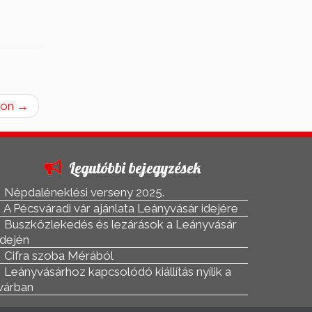
ron
→
Legutóbbi bejegyzések
Népdaléneklési verseny 2025.
A Pécsváradi vár ajánlata Leányvásár idejére
Buszközlekedés és lezárások a Leányvásár
idején
Cifra szoba Mérából
Leányvásárhoz kapcsolódó kiállítás nyílik a
várban