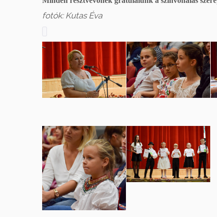
Minden résztvevőnek gratulálunk a színvonalas szere
fotók: Kutas Éva