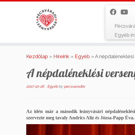
Pécsvára
Egyéb i
Skip
to
Kezdőlap
»
Híreink
»
Egyéb
»
A népdaléneklés
content
A népdaléneklési verse
2017-10-26
:
Egyéb
by
pecsvaradilv
Az idén már a második leányvásári népdaléneklési 
szervezte meg tavaly Andrics Aliz és Józsa-Papp Éva.