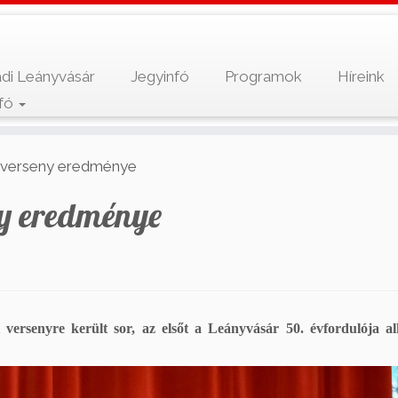
di Leányvásár
Jegyinfó
Programok
Híreink
nfó
i verseny eredménye
ny eredménye
versenyre került sor, az elsőt a Leányvásár 50. évfordulója a