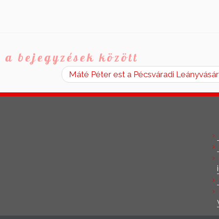
 a bejegyzések között
Máté Péter est a Pécsváradi Leányvásá