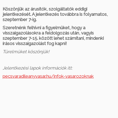
Köszönjük az árusítók, szolgáltatók eddigi
jelentkezését. A jelentkezés továbbra is folyamatos,
szeptember 7-ig.
Szeretnénk felhívni a figyelmüket, hogy a
visszaigazolásokra a feldolgozás után, vagyis
szeptember 7-15. között lehet számítani, mindenki
írásos visszaigazolást fog kapni!
Türelmüket köszönjük!
Jelentkezési lapok információk itt:
pecsvaradileanyvasar.hu/infok-vasarozoknak