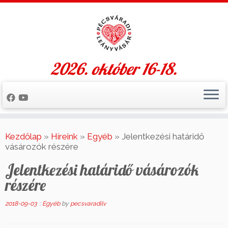
2026. október 16-18.
Skip
to
Kezdőlap
»
Híreink
»
Egyéb
»
Jelentkezési határidő
content
vásározók részére
Jelentkezési határidő vásározók
részére
2018-09-03
:
Egyéb
by
pecsvaradilv