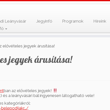
di Leányvásár
Jegyinfó
Programok
Híreink
nfó
elővételes jegyek árusítása!
es jegyek árusítása!
nt
ban az elővételes jegyek!
 és a leányvásári bál ingyenesen látogatható vele!
es kategóriákról:
-belepodijakr…/