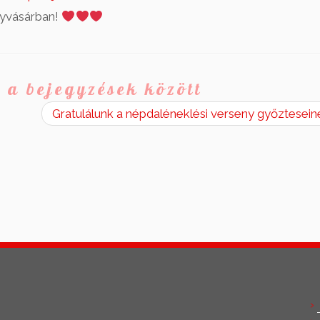
nyvásárban!
 a bejegyzések között
Gratulálunk a népdaléneklési verseny győztesei