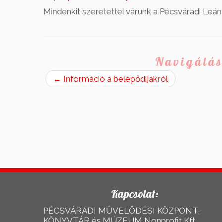
Mindenkit szeretettel várunk a Pécsváradi Leá
Navigálás
←
Információ a belépődíjakról
Kapcsolat:
PÉCSVÁRADI MŰVELŐDÉSI KÖZPONT,
KÖNYVTÁR és MÚZEUM Nonprofit Kft.