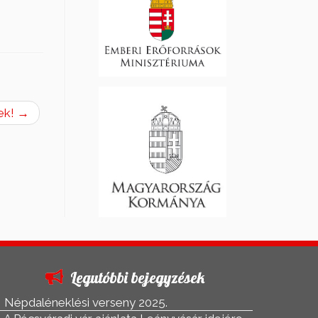
nek!
→
Legutóbbi bejegyzések
Népdaléneklési verseny 2025.