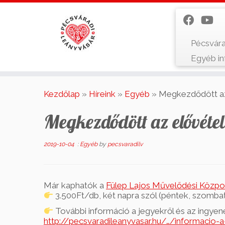
Pécsvára
Egyéb i
Skip
to
Kezdőlap
»
Híreink
»
Egyéb
»
Megkezdődött az 
content
Megkezdődött az elővétel
2019-10-04
:
Egyéb
by
pecsvaradilv
Már kaphatók a
Fülep Lajos Művelődési Közpo
3.500Ft/db, két napra szól (péntek, szombat)
További információ a jegyekről és az ingyen
http://pecsvaradileanyvasar.hu/…/informacio-a