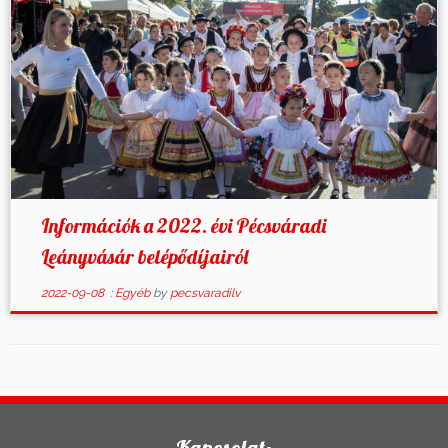
Információk a 2022. évi Pécsváradi
Leányvásár belépődíjairól
2022-09-08
:
Egyéb
by
pecsvaradilv