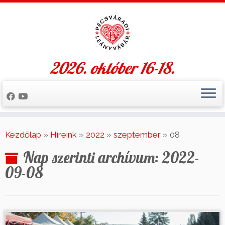
2026. október 16-18.
Skip
to
Kezdőlap
»
Híreink
»
2022
»
szeptember
»
08
content
Nap szerinti archívum:
2022-
09-08